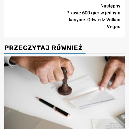
Zobacz
Następny
Prawie 600 gier w jednym
wpisy
kasynie. Odwiedź Vulkan
Vegas
PRZECZYTAJ RÓWNIEŻ