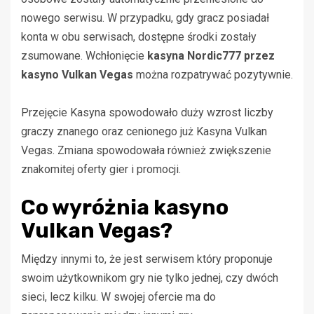
nowego serwisu. W przypadku, gdy gracz posiadał
konta w obu serwisach, dostępne środki zostały
zsumowane. Wchłonięcie
kasyna Nordic777 przez
kasyno Vulkan Vegas
można rozpatrywać pozytywnie.
Przejęcie Kasyna spowodowało duży wzrost liczby
graczy znanego oraz cenionego już Kasyna Vulkan
Vegas. Zmiana spowodowała również zwiększenie
znakomitej oferty gier i promocji.
Co wyróżnia kasyno
Vulkan Vegas?
Między innymi to, że jest serwisem który proponuje
swoim użytkownikom gry nie tylko jednej, czy dwóch
sieci, lecz kilku. W swojej ofercie ma do