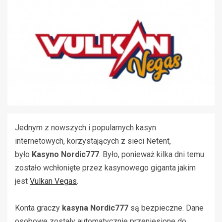
Jednym z nowszych i popularnych kasyn
internetowych, korzystających z sieci Netent,
było
Kasyno Nordic777
. Było, ponieważ kilka dni temu
zostało wchłonięte przez kasynowego giganta jakim
jest
Vulkan Vegas
.
Konta graczy
kasyna Nordic777
są bezpieczne. Dane
osobowe zostały automatycznie przeniesione do