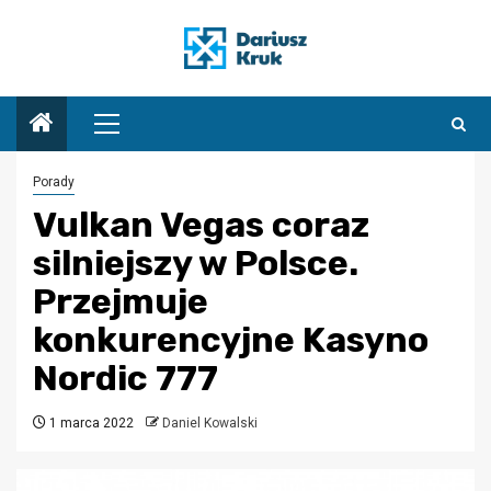
Przejdź
do
treści
Menu
główne
Porady
Vulkan Vegas coraz
silniejszy w Polsce.
Przejmuje
konkurencyjne Kasyno
Nordic 777
1 marca 2022
Daniel Kowalski