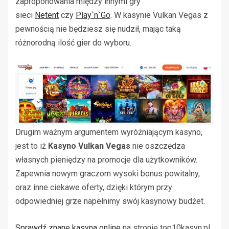
zaproponowania między innymi gry
sieci
Netent
czy
Play`n`Go
. W kasynie Vulkan Vegas z
pewnością nie będziesz się nudził, mając taką
różnorodną ilość gier do wyboru.
Drugim ważnym argumentem wyróżniającym kasyno,
jest to iż
Kasyno Vulkan Vegas
nie oszczędza
własnych pieniędzy na promocje dla użytkowników.
Zapewnia nowym graczom wysoki bonus powitalny,
oraz inne ciekawe oferty, dzięki którym przy
odpowiedniej grze napełnimy swój kasynowy budżet.
Sprawdź znane kasyna online
na stronie top10kasyn.pl