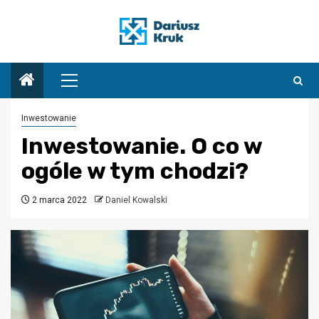
Przejdź
do
treści
Menu
główne
Inwestowanie
Inwestowanie. O co w
ogóle w tym chodzi?
2 marca 2022
Daniel Kowalski