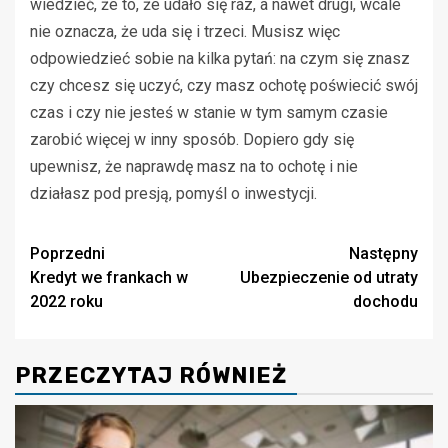
wiedzieć, że to, że udało się raz, a nawet drugi, wcale
nie oznacza, że uda się i trzeci. Musisz więc
odpowiedzieć sobie na kilka pytań: na czym się znasz
czy chcesz się uczyć, czy masz ochotę poświecić swój
czas i czy nie jesteś w stanie w tym samym czasie
zarobić więcej w inny sposób. Dopiero gdy się
upewnisz, że naprawdę masz na to ochotę i nie
działasz pod presją, pomyśl o inwestycji.
Zobacz
Poprzedni
Następny
Kredyt we frankach w
Ubezpieczenie od utraty
wpisy
2022 roku
dochodu
PRZECZYTAJ RÓWNIEŻ